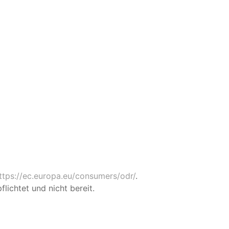
ttps://ec.europa.eu/consumers/odr/
.
lichtet und nicht bereit.