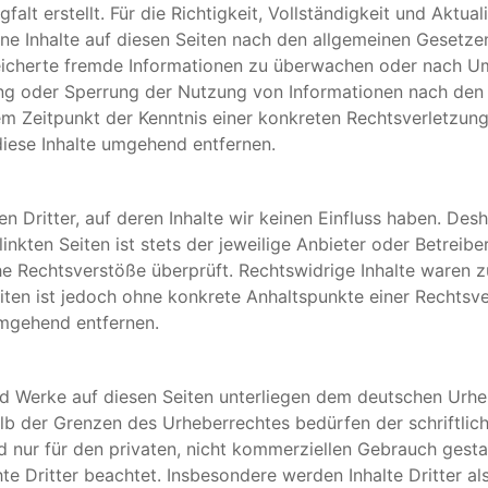
falt erstellt. Für die Richtigkeit, Vollständigkeit und Aktu
ne Inhalte auf diesen Seiten nach den allgemeinen Gesetzen
peicherte fremde Informationen zu überwachen oder nach Um
nung oder Sperrung der Nutzung von Informationen nach den
dem Zeitpunkt der Kenntnis einer konkreten Rechtsverletzu
iese Inhalte umgehend entfernen.
 Dritter, auf deren Inhalte wir keinen Einfluss haben. Des
nkten Seiten ist stets der jeweilige Anbieter oder Betreiber
e Rechtsverstöße überprüft. Rechtswidrige Inhalte waren zu
Seiten ist jedoch ohne konkrete Anhaltspunkte einer Rechts
umgehend entfernen.
und Werke auf diesen Seiten unterliegen dem deutschen Urheb
lb der Grenzen des Urheberrechtes bedürfen der schriftlic
d nur für den privaten, nicht kommerziellen Gebrauch gestat
te Dritter beachtet. Insbesondere werden Inhalte Dritter al